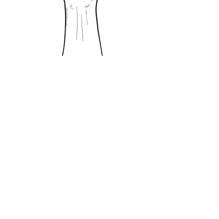
Qualität und Service seit
2002
Was steckt dahinter?
Seit unserer Eröffnung im Jahr 2002 bieten
wir hochwertigen Service und achten auf
effizientes Arbeiten, während die
Kommunikation und der Austausch mit
unseren Kunden an erster Stelle steht.