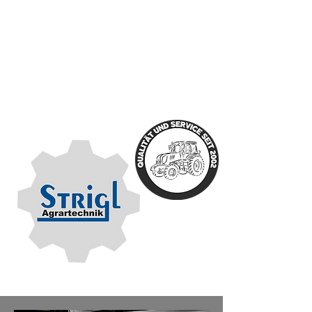
Unser Ziel bei Agrartechnik Strigl GmbH &
Co. KG ist ganz einfach: hochwertigen
Service zeitnah erledigen. Unser Team stellt
sich auf alle spezifischen Bedürfnisse ein
und garantiert stets ein hervorragendes
Ergebnis.